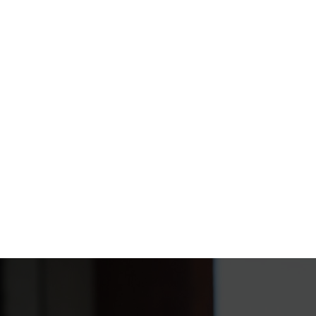
Mehr als die Hälfte aller Gründungen scheitern,
weil es keine klare Kommunikation zwischen den
Teammitgliedern gibt.
Gründer mit professioneller Beratung scheitern
dreimal seltener. Expertenwissen sichert Ihnen
langfristige Stabilität und Planungssicherheit.